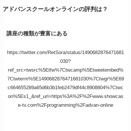
アドバンスクールオンラインの評判は？
講座の種類が豊富にある
https://twitter.com/RetSora/status/1490682876471681
030?
ref_src=twsrc%5Etfw%7Ctwcamp%5Etweetembed%
7Ctwterm%5E1490682876471681030%7Ctwgr%5E69
c664655289a65d6b3b1feb2479df44c8908804%7Ctwc
on%5Es1_&ref_url=https%3A%2F%2Fwww.showcas
e-tv.com%2Fprogramming%2Fadvan-online