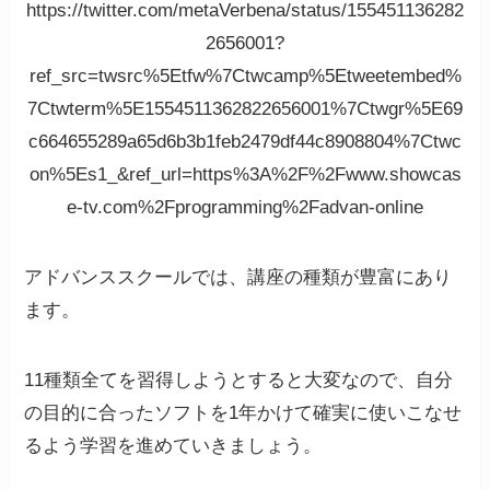
https://twitter.com/metaVerbena/status/155451136282
2656001?
ref_src=twsrc%5Etfw%7Ctwcamp%5Etweetembed%
7Ctwterm%5E1554511362822656001%7Ctwgr%5E69
c664655289a65d6b3b1feb2479df44c8908804%7Ctwc
on%5Es1_&ref_url=https%3A%2F%2Fwww.showcas
e-tv.com%2Fprogramming%2Fadvan-online
アドバンススクールでは、講座の種類が豊富にあり
ます。
11種類全てを習得しようとすると大変なので、自分
の目的に合ったソフトを1年かけて確実に使いこなせ
るよう学習を進めていきましょう。