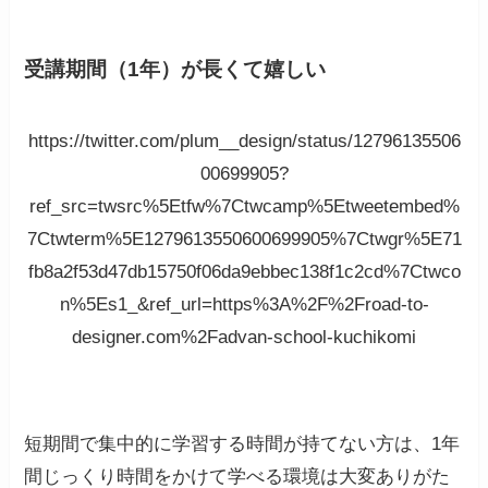
受講期間（1年）が長くて嬉しい
https://twitter.com/plum__design/status/12796135506
00699905?
ref_src=twsrc%5Etfw%7Ctwcamp%5Etweetembed%
7Ctwterm%5E1279613550600699905%7Ctwgr%5E71
fb8a2f53d47db15750f06da9ebbec138f1c2cd%7Ctwco
n%5Es1_&ref_url=https%3A%2F%2Froad-to-
designer.com%2Fadvan-school-kuchikomi
短期間で集中的に学習する時間が持てない方は、1年
間じっくり時間をかけて学べる環境は大変ありがた