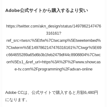
Adobe公式サイトから購入するより安い
https://twitter.com/akn_design/status/1497862147476
316161?
ref_src=twsrc%5Etfw%7Ctwcamp%5Etweetembed%
7Ctwterm%5E1497862147476316161%7Ctwgr%5E69
c664655289a65d6b3b1feb2479df44c8908804%7Ctwc
on%5Es1_&ref_url=https%3A%2F%2Fwww.showcas
e-tv.com%2Fprogramming%2Fadvan-online
Adobe CCは、公式サイトで購入すると月額6,480円
になります。